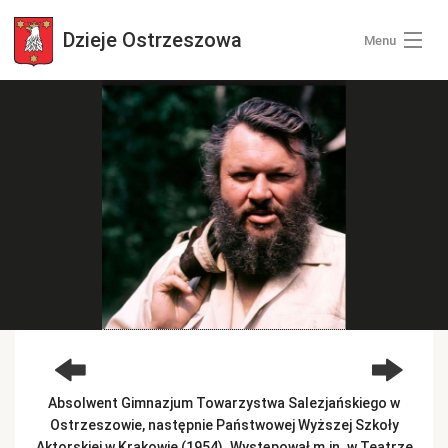
Dzieje
Ostrzeszowa
Menu
Wszystkie zdjęcia
Kategorie zdjęć
Zaloguj się
+ Dodaj zdjęcia
Absolwent Gimnazjum Towarzystwa Salezjańskiego w
Ostrzeszowie, następnie Państwowej Wyższej Szkoły
Aktorskiej w Krakowie (1954). Występował m.in. w Teatrze