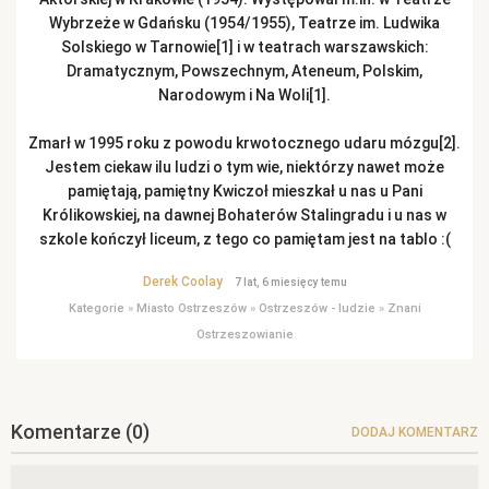
Wybrzeże w Gdańsku (1954/1955), Teatrze im. Ludwika
Solskiego w Tarnowie[1] i w teatrach warszawskich:
Dramatycznym, Powszechnym, Ateneum, Polskim,
Narodowym i Na Woli[1].
Zmarł w 1995 roku z powodu krwotocznego udaru mózgu[2].
Jestem ciekaw ilu ludzi o tym wie, niektórzy nawet może
pamiętają, pamiętny Kwiczoł mieszkał u nas u Pani
Królikowskiej, na dawnej Bohaterów Stalingradu i u nas w
szkole kończył liceum, z tego co pamiętam jest na tablo :(
Derek Coolay
7 lat, 6 miesięcy temu
Kategorie
»
Miasto Ostrzeszów
»
Ostrzeszów - ludzie
»
Znani
Ostrzeszowianie
Komentarze
(0)
DODAJ KOMENTARZ