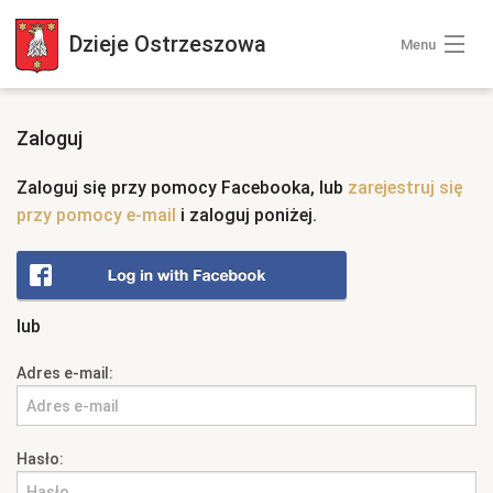
Dzieje
Ostrzeszowa
Menu
Wszystkie zdjęcia
Zaloguj
Kategorie zdjęć
Zaloguj się przy pomocy Facebooka, lub
zarejestruj się
przy pomocy e-mail
i zaloguj poniżej.
Zaloguj się
+ Dodaj zdjęcia
lub
Adres e-mail:
Hasło: