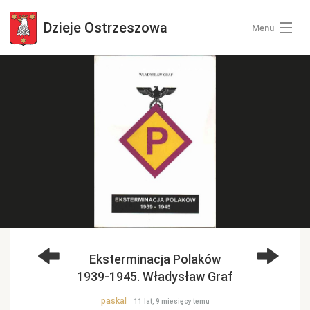
Dzieje
Ostrzeszowa
Menu
Wszystkie zdjęcia
Kategorie zdjęć
Zaloguj się
+ Dodaj zdjęcia
Eksterminacja Polaków
1939-1945. Władysław Graf
paskal
11 lat, 9 miesięcy temu