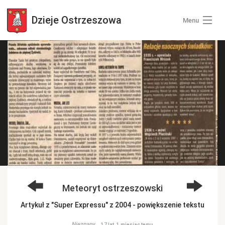
Dzieje
Ostrzeszowa
Menu
Wszystkie zdjęcia
Kategorie zdjęć
Zaloguj się
+ Dodaj zdjęcia
Meteoryt ostrzeszowski
Artykuł z "Super Expressu" z 2004 - powiększenie tekstu
Nieznany
17 lat, 1 miesiąc temu