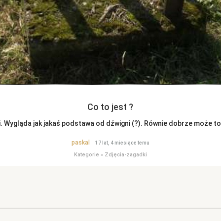
Co to jest ?
i. Wygląda jak jakaś podstawa od dźwigni (?). Równie dobrze może to
paskal
17 lat, 4 miesiące temu
Kategorie
»
Zdjęcia-zagadki