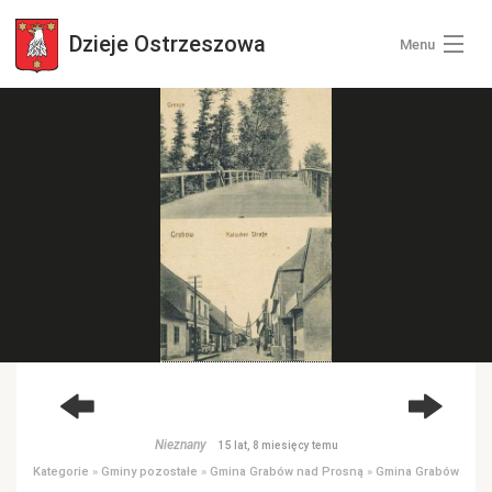
Dzieje
Ostrzeszowa
Menu
Wszystkie zdjęcia
Kategorie zdjęć
Zaloguj się
+ Dodaj zdjęcia
Nieznany
15 lat, 8 miesięcy temu
Kategorie
»
Gminy pozostałe
»
Gmina Grabów nad Prosną
»
Gmina Grabów