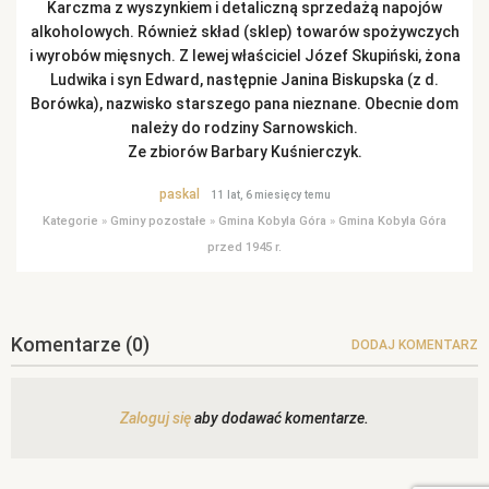
Karczma z wyszynkiem i detaliczną sprzedażą napojów
alkoholowych. Również skład (sklep) towarów spożywczych
i wyrobów mięsnych. Z lewej właściciel Józef Skupiński, żona
Ludwika i syn Edward, następnie Janina Biskupska (z d.
Borówka), nazwisko starszego pana nieznane. Obecnie dom
należy do rodziny Sarnowskich.
Ze zbiorów Barbary Kuśnierczyk.
paskal
11 lat, 6 miesięcy temu
Kategorie
»
Gminy pozostałe
»
Gmina Kobyla Góra
»
Gmina Kobyla Góra
przed 1945 r.
Komentarze
(0)
DODAJ KOMENTARZ
Zaloguj się
aby dodawać komentarze.