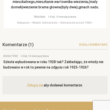
mieszkalnego,mieszkanie wartownika wiezienia,(maly
domek)wiezienie brama glowna(byly dwie),gmach sadu.
Nieznany
14 lat, 10 miesięcy temu
Kategorie
»
Miasto Ostrzeszów
»
Ostrzeszów przed 1945 r.
Komentarze
(1)
DODAJ KOMENTARZ
dzinio1968
14 lat, 10 miesięcy temu
Szkoła wybudowana w roku 1928 tak? Zakładając, że wtedy nie
budowano w rok to pewnie na zdjęciu rok 1925-1926?
Zaloguj się
aby dodawać komentarze.