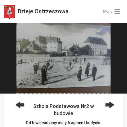
Dzieje
Ostrzeszowa
Menu
Wszystkie zdjęcia
Kategorie zdjęć
Zaloguj się
+ Dodaj zdjęcia
Szkola Podstawowa Nr2 w
budowie
Od lewej widzimy maly fragment budynku