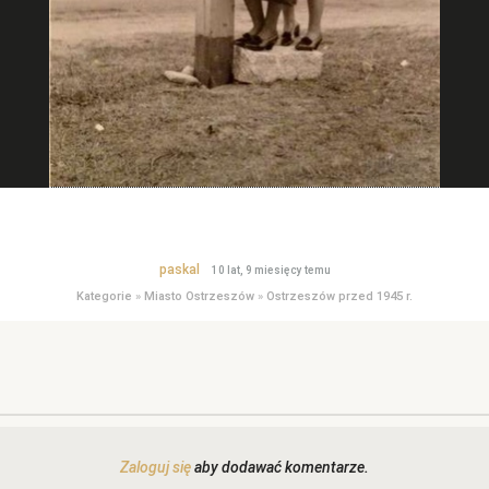
paskal
10 lat, 9 miesięcy temu
Kategorie
»
Miasto Ostrzeszów
»
Ostrzeszów przed 1945 r.
Zaloguj się
aby dodawać komentarze.