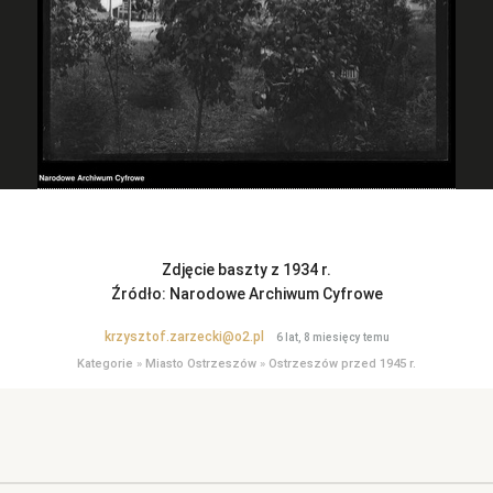
Zdjęcie baszty z 1934 r.
Źródło: Narodowe Archiwum Cyfrowe
krzysztof.zarzecki@o2.pl
6 lat, 8 miesięcy temu
Kategorie
»
Miasto Ostrzeszów
»
Ostrzeszów przed 1945 r.