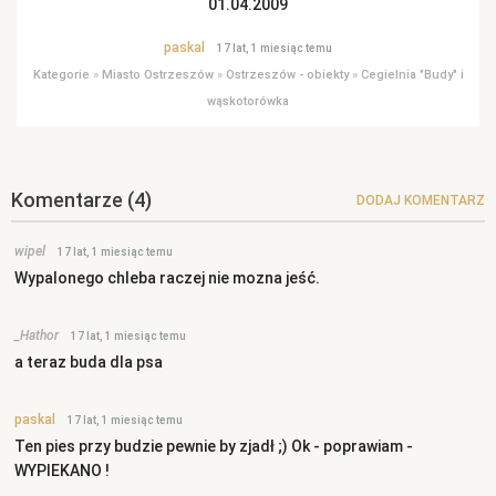
01.04.2009
paskal
17 lat, 1 miesiąc temu
Kategorie
»
Miasto Ostrzeszów
»
Ostrzeszów - obiekty
»
Cegielnia "Budy" i
wąskotorówka
Komentarze
(4)
DODAJ KOMENTARZ
wipel
17 lat, 1 miesiąc temu
Wypalonego chleba raczej nie mozna jeść.
_Hathor
17 lat, 1 miesiąc temu
a teraz buda dla psa
paskal
17 lat, 1 miesiąc temu
Ten pies przy budzie pewnie by zjadł ;) Ok - poprawiam -
WYPIEKANO !