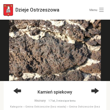
Dzieje
Ostrzeszowa
Menu
Wszystkie zdjęcia
Kategorie zdjęć
Zaloguj się
+ Dodaj zdjęcia
Kamień spiekowy
Nieznany
17 lat, 3 miesiące temu
Kategorie
»
Gmina Ostrzeszów (bez miasta)
»
Gmina Ostrzeszów (bez