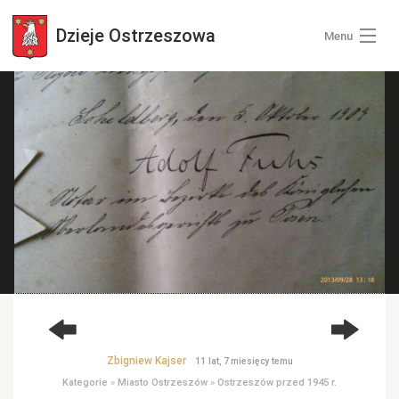
Dzieje
Ostrzeszowa
Menu
Wszystkie zdjęcia
Kategorie zdjęć
Zaloguj się
+ Dodaj zdjęcia
Zbigniew Kajser
11 lat, 7 miesięcy temu
Kategorie
»
Miasto Ostrzeszów
»
Ostrzeszów przed 1945 r.