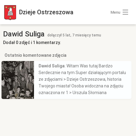
Dzieje
Ostrzeszowa
Menu
Wszystkie zdjęcia
Dawid Suliga
dołączył 5 lat, 7 miesięcy temu
Dodał 0 zdjęć i 1 komentarzy.
Kategorie zdjęć
Ostatnio komentowane zdjęcia
Zaloguj się
Dawid Suliga
: Witam Was tutaj Bardzo
Serdecznie na tym Super działającym portalu
ze zdjęciami > Dzieje Ostrzeszowa, historia
+ Dodaj zdjęcia
Twojego miasta! Osoba widoczna na zdjęciu
oznaczona nr 1 > Urszula Słomiana