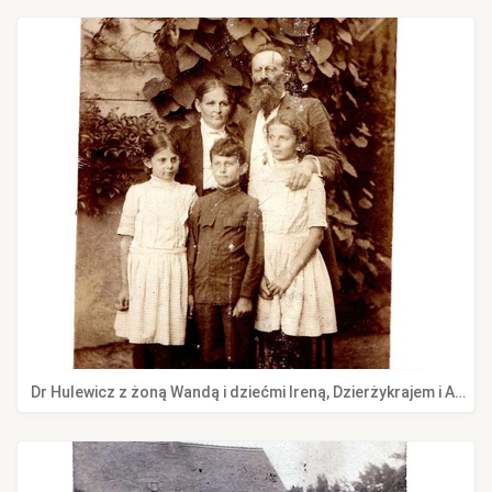
Dr Hulewicz z żoną Wandą i dziećmi Ireną, Dzierżykrajem i Anną przed domem, ok. 1913 r.