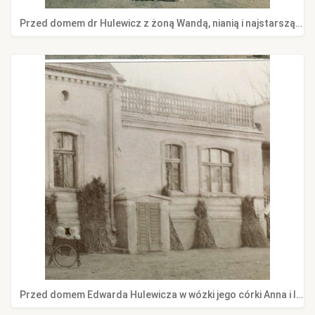
Przed domem dr Hulewicz z żoną Wandą, nianią i najstarszą córką Anną, wiosna 1902 r.
Przed domem Edwarda Hulewicza w wózki jego córki Anna i Irena, 1904 r.