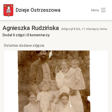
Dzieje
Ostrzeszowa
Menu
Wszystkie zdjęcia
Agnieszka Rudzińska
dołączył 8 lat, 11 miesięcy temu
Dodał 6 zdjęć i 0 komentarzy.
Kategorie zdjęć
Ostatnio dodane zdjęcia
Zaloguj się
+ Dodaj zdjęcia