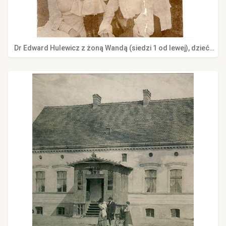
Dr Edward Hulewicz z żoną Wandą (siedzi 1 od lewej), dziećmi (od lewej) Anną, Ireną i Dzierżykrajem (na ręku u niani), siostrą żony (siedzi po prawej), 1906 r. Dom i rodzinę Hulewiczów wspomina Jadwiga Żylińska w książce "Dom którego nie ma" i we wspomnieniach z Ostrzeszowa