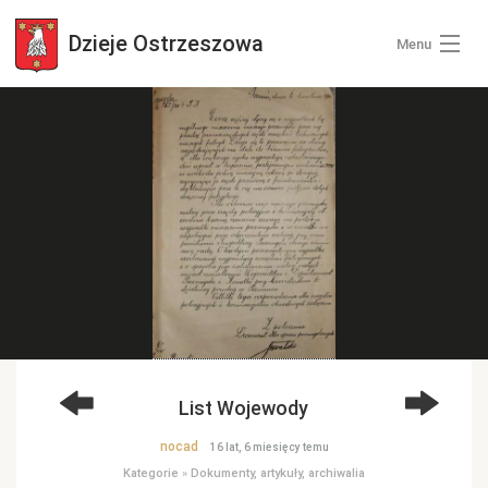
Dzieje
Ostrzeszowa
Menu
Wszystkie zdjęcia
Kategorie zdjęć
Zaloguj się
+ Dodaj zdjęcia
List Wojewody
nocad
16 lat, 6 miesięcy temu
Kategorie
»
Dokumenty, artykuły, archiwalia