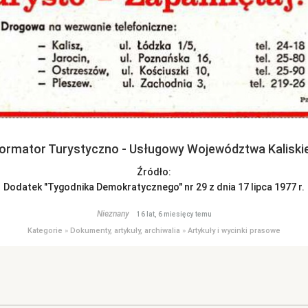
formator Turystyczno - Usługowy Województwa Kaliski
Źródło:
Dodatek "Tygodnika Demokratycznego" nr 29 z dnia 17 lipca 1977 r.
Nieznany
16 lat, 6 miesięcy temu
Kategorie
»
Dokumenty, artykuły, archiwalia
»
Artykuły i wycinki prasowe