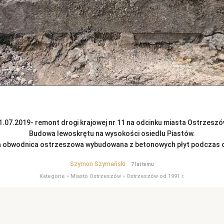
1.07.2019- remont drogi krajowej nr 11 na odcinku miasta Ostrzeszó
Budowa lewoskrętu na wysokości osiedlu Piastów.
 obwodnica ostrzeszowa wybudowana z betonowych płyt podczas okup
Szymon Szymański
7 lat temu
Kategorie
»
Miasto Ostrzeszów
»
Ostrzeszów od 1991 r.