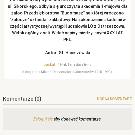
ul. Sikorskiego, odbyła się uroczysta akademia 1-majowa dla
załogi Przedsiębiorstwa "Budomasz" na której wręczono
"załodze" sztandar zakładowy. Na zakończenie akademii w
części artystycznej wystąpili uczniowie LO z Ostrzeszowa.
Widok ogólny z sali. Widać napisy między innymi XXX LAT
PRL.
Autor: St. Haniszewski
paskal
10 lat, 3 miesiące temu
Kategorie
»
Miasto Ostrzeszów
»
Ostrzeszów 1945-1990 r.
Komentarze
(0)
DODAJ KOMENTARZ
Zaloguj się
aby dodawać komentarze.