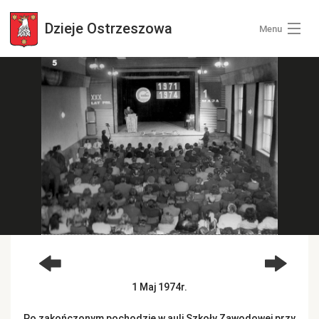
Dzieje
Ostrzeszowa
Menu
Wszystkie zdjęcia
Kategorie zdjęć
Zaloguj się
+ Dodaj zdjęcia
1 Maj 1974r.
Po zakończonym pochodzie w auli Szkoły Zawodowej przy