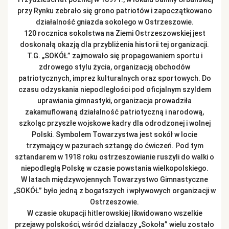
przy Rynku zebrało się grono patriotów i zapoczątkowano
działalność gniazda sokolego w Ostrzeszowie.
120 rocznica sokolstwa na Ziemi Ostrzeszowskiej jest
doskonałą okazją dla przybliżenia historii tej organizacji.
T.G. „SOKÓŁ” zajmowało się propagowaniem sportu i
zdrowego stylu życia, organizacją obchodów
patriotycznych, imprez kulturalnych oraz sportowych. Do
czasu odzyskania niepodległości pod oficjalnym szyldem
uprawiania gimnastyki, organizacja prowadziła
zakamuflowaną działalność patriotyczną i narodową,
szkoląc przyszłe wojskowe kadry dla odrodzonej i wolnej
Polski. Symbolem Towarzystwa jest sokół w locie
trzymający w pazurach sztangę do ćwiczeń. Pod tym
sztandarem w 1918 roku ostrzeszowianie ruszyli do walki o
niepodległą Polskę w czasie powstania wielkopolskiego.
W latach międzywojennych Towarzystwo Gimnastyczne
„SOKÓŁ” było jedną z bogatszych i wpływowych organizacji w
Ostrzeszowie.
W czasie okupacji hitlerowskiej likwidowano wszelkie
przejawy polskości, wśród działaczy „Sokoła” wielu zostało