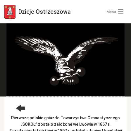
Dzieje
Ostrzeszowa
Menu
Wszystkie zdjęcia
Kategorie zdjęć
Zaloguj się
+ Dodaj zdjęcia
Pierwsze polskie gniazdo Towarzystwa Gimnastycznego
„SOKÓŁ” zostało założone we Lwowie w 1867 r.
Trzydzieści lat później w 1897 r., w lokalu Janiny Urbańskiej