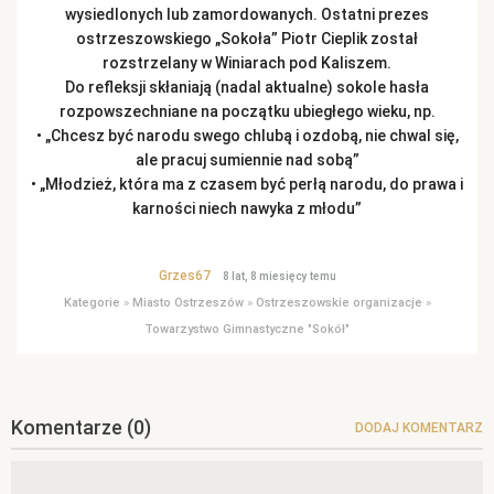
wysiedlonych lub zamordowanych. Ostatni prezes
ostrzeszowskiego „Sokoła” Piotr Cieplik został
rozstrzelany w Winiarach pod Kaliszem.
Do refleksji skłaniają (nadal aktualne) sokole hasła
rozpowszechniane na początku ubiegłego wieku, np.
• „Chcesz być narodu swego chlubą i ozdobą, nie chwal się,
ale pracuj sumiennie nad sobą”
• „Młodzież, która ma z czasem być perłą narodu, do prawa i
karności niech nawyka z młodu”
Grzes67
8 lat, 8 miesięcy temu
Kategorie
»
Miasto Ostrzeszów
»
Ostrzeszowskie organizacje
»
Towarzystwo Gimnastyczne "Sokół"
Komentarze
(0)
DODAJ KOMENTARZ