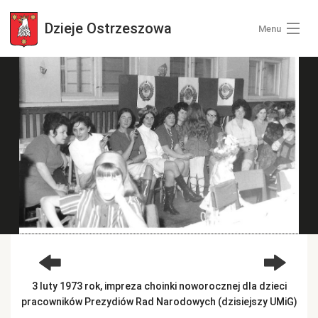
Dzieje
Ostrzeszowa
Menu
Wszystkie zdjęcia
Kategorie zdjęć
Zaloguj się
+ Dodaj zdjęcia
3 luty 1973 rok, impreza choinki noworocznej dla dzieci
pracowników Prezydiów Rad Narodowych (dzisiejszy UMiG)