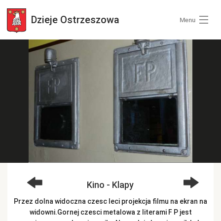
Dzieje
Ostrzeszowa
Menu
Wszystkie zdjęcia
Kategorie zdjęć
Zaloguj się
+ Dodaj zdjęcia
Kino - Klapy
Przez dolna widoczna czesc leci projekcja filmu na ekran na
widowni.Gornej czesci metalowa z literami F P jest