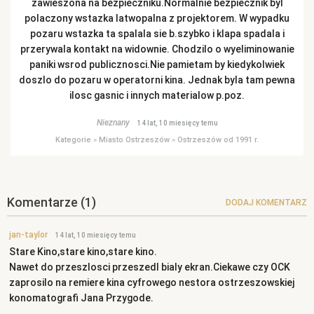
zawieszona na bezpieczniku.Normalnie bezpiecznik byl
polaczony wstazka latwopalna z projektorem. W wypadku
pozaru wstazka ta spalala sie b.szybko i klapa spadala i
przerywala kontakt na widownie. Chodzilo o wyeliminowanie
paniki wsrod publicznosci.Nie pamietam by kiedykolwiek
doszlo do pozaru w operatorni kina. Jednak byla tam pewna
ilosc gasnic i innych materialow p.poz.
Nieznany
14 lat, 10 miesięcy temu
Kategorie
»
Miasto Ostrzeszów
»
Ostrzeszów od 1991 r.
Komentarze
(1)
DODAJ KOMENTARZ
jan-taylor
14 lat, 10 miesięcy temu
Stare Kino,stare kino,stare kino.
Nawet do przeszlosci przeszedl bialy ekran.Ciekawe czy OCK
zaprosilo na remiere kina cyfrowego nestora ostrzeszowskiej
konomatografi Jana Przygode.