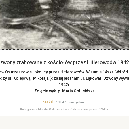
zwony zrabowane z kościołów przez Hitlerowców 1942
 Ostrzeszowie i okolicy przez Hitlerowców. W sumie 14szt. Wśród n
 ul. Kolejową i Mikołaja (dzisiaj jest tam ul. Łąkowa). Dzwony wywi
1942r.
Zdjęcie wyk. p. Maria Golusińska
paskal
17 lat, 1 miesiąc temu
Kategorie
»
Miasto Ostrzeszów
»
Ostrzeszów przed 1945 r.