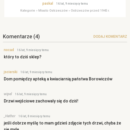
paskal
16 lat, 9 miesięcy temu
Kategorie
»
Miasto Ostrzeszów
»
Ostrzeszów przed 1945 r.
Komentarze
(4)
DODAJ KOMENTARZ
nocad
16 lat, 9 miesięcy temu
który to dziś sklep?
jscierski
16 lat, 9 miesięcy temu
Dom pomiędzy apteką a kwiaciarnią państwa Borowiczów
wipel
16 lat, 9 miesięcy temu
Drzwi wejściowe zachowały się do dziś!
_Hathor
16 lat, 8 miesięcy temu
jeśli dobrze myślę to mam gdzieś zdjęcie tych drzwi, chyba że
się mylę