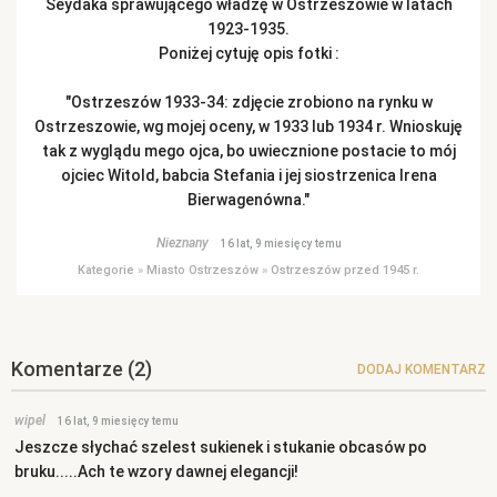
Seydaka sprawującego władzę w Ostrzeszowie w latach
1923-1935.
Poniżej cytuję opis fotki :
"Ostrzeszów 1933-34: zdjęcie zrobiono na rynku w
Ostrzeszowie, wg mojej oceny, w 1933 lub 1934 r. Wnioskuję
tak z wyglądu mego ojca, bo uwiecznione postacie to mój
ojciec Witold, babcia Stefania i jej siostrzenica Irena
Bierwagenówna."
Nieznany
16 lat, 9 miesięcy temu
Kategorie
»
Miasto Ostrzeszów
»
Ostrzeszów przed 1945 r.
Komentarze
(2)
DODAJ KOMENTARZ
wipel
16 lat, 9 miesięcy temu
Jeszcze słychać szelest sukienek i stukanie obcasów po
bruku.....Ach te wzory dawnej elegancji!