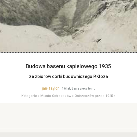
Budowa basenu kapielowego 1935
ze zbiorow corki budowniczego P.Kloza
jan-taylor
16 lat, 5 miesięcy temu
Kategorie
»
Miasto Ostrzeszów
»
Ostrzeszów przed 1945 r.