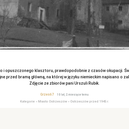
o i opuszczonego klasztoru, prawdopodobnie z czasów okupacji. Ś
jne przed bramą główną, na której w języku niemieckim napisano o z
Zdjęcie ze zbiorów pani Urszuli Rubik.
Grzes67
10 lat, 2 miesiące temu
Kategorie
»
Miasto Ostrzeszów
»
Ostrzeszów przed 1945 r.