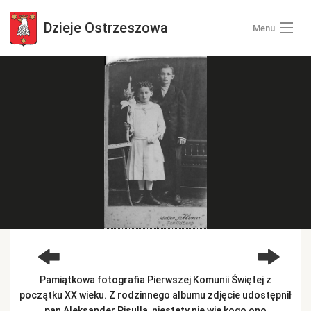
Dzieje
Ostrzeszowa
Menu
Wszystkie zdjęcia
Kategorie zdjęć
Zaloguj się
+ Dodaj zdjęcia
Pamiątkowa fotografia Pierwszej Komunii Świętej z
początku XX wieku. Z rodzinnego albumu zdjęcie udostępnił
pan Aleksander Pisulla, niestety nie wie kogo ono