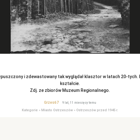
Opuszczony i zdewastowany tak wyglądał klasztor w latach 20-tych. Br
kształcie.
Zdj. ze zbiorów Muzeum Regionalnego.
Grzes67
9 lat, 11 miesięcy temu
Kategorie
»
Miasto Ostrzeszów
»
Ostrzeszów przed 1945 r.