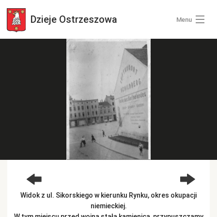
Dzieje
Ostrzeszowa
Menu
Wszystkie zdjęcia
Kategorie zdjęć
Zaloguj się
+ Dodaj zdjęcia
Widok z ul. Sikorskiego w kierunku Rynku, okres okupacji
niemieckiej.
W tym miejscu przed wojną stała kamienica, przypuszczamy