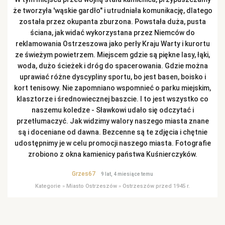
że tworzyła 'wąskie gardło" i utrudniała komunikację, dlatego
została przez okupanta zburzona. Powstała duża, pusta
ściana, jak widać wykorzystana przez Niemców do
reklamowania Ostrzeszowa jako perły Kraju Warty i kurortu
ze świeżym powietrzem. Miejscem gdzie są piękne lasy, łąki,
woda, dużo ścieżek i dróg do spacerowania. Gdzie można
uprawiać różne dyscypliny sportu, bo jest basen, boisko i
kort tenisowy. Nie zapomniano wspomnieć o parku miejskim,
klasztorze i średnowiecznej baszcie. I to jest wszystko co
naszemu koledze - Sławkowi udało się odczytać i
przetłumaczyć. Jak widzimy walory naszego miasta znane
są i doceniane od dawna. Bezcenne są te zdjęcia i chętnie
udostępnimy je w celu promocji naszego miasta. Fotografie
zrobiono z okna kamienicy państwa Kuśnierczyków.
Grzes67
9 lat, 4 miesiące temu
Kategorie
»
Miasto Ostrzeszów
»
Ostrzeszów przed 1945 r.