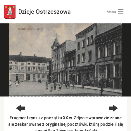
Dzieje
Ostrzeszowa
Menu
Wszystkie zdjęcia
Kategorie zdjęć
Zaloguj się
+ Dodaj zdjęcia
Fragment rynku z początku XX w. Zdjęcie wprawdzie znane
ale zeskanowane z oryginalnej pocztówki, którą podzielił się
z nami Pan Zbigniew Jagodziński