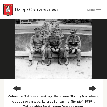
Dzieje
Ostrzeszowa
Menu
Wszystkie zdjęcia
Kategorie zdjęć
Zaloguj się
+ Dodaj zdjęcia
Żołnierze Ostrzeszowskiego Batalionu Obrony Narodowej
odpoczywają w parku przy fontannie. Sierpień 1939 r.
Zdj. ze zbiorów Muzeum Regionalnego.