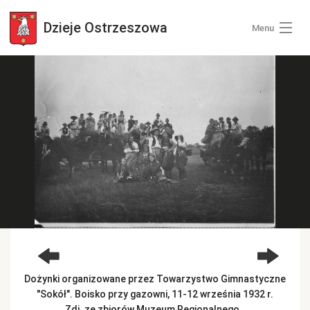
Dzieje
Ostrzeszowa
Menu
Wszystkie zdjęcia
Kategorie zdjęć
Zaloguj się
+ Dodaj zdjęcia
Dożynki organizowane przez Towarzystwo Gimnastyczne
"Sokół". Boisko przy gazowni, 11-12 września 1932 r.
Zdj. ze zbiorów Muzeum Regionalnego..