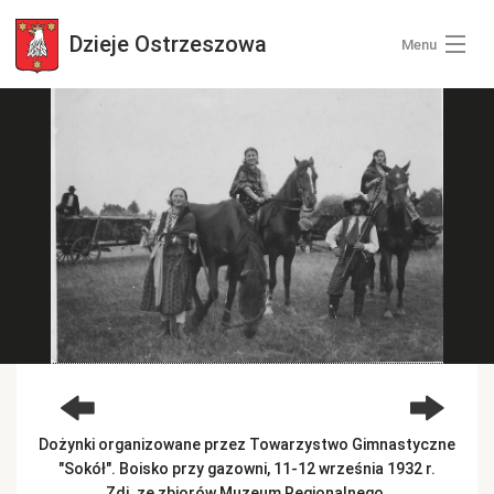
Dzieje
Ostrzeszowa
Menu
Wszystkie zdjęcia
Kategorie zdjęć
Zaloguj się
+ Dodaj zdjęcia
Dożynki organizowane przez Towarzystwo Gimnastyczne
"Sokół". Boisko przy gazowni, 11-12 września 1932 r.
Zdj. ze zbiorów Muzeum Regionalnego.