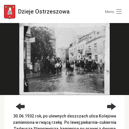
Dzieje
Ostrzeszowa
Menu
Wszystkie zdjęcia
Kategorie zdjęć
Zaloguj się
+ Dodaj zdjęcia
30.06.1932 rok, po ulewnych deszczach ulica Kolejowa
zamieniona w rwącą rzekę. Po lewej piekarnia-cukiernia
Tadeusza Stępniewicza, kamienica po prawej z dwoma