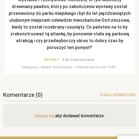
drewniany pawilon, który po zakończeniu wystawy został
przeniesiony do parku miejskiego i był do lat pięćdziesiątych
ulubionym miejscem odwiedzin mieszkańców Ostrzeszowa,
kiedy to został rozebrany i usunięty. Co państwo na to by
zrekonstruować tą altankę, by ponownie stała się parkową
atrakcją i czy przedwyborczy okres to dobry czas by
poruszyć ten pomysł?
Grzes67
8 lat, 2 miesiące temu
Kategorie
»
Miasto Ostrzeszów
»
Ostrzeszów przed 1945 r.
Komentarze
(0)
DODAJ KOMENTARZ
Zaloguj się
aby dodawać komentarze.