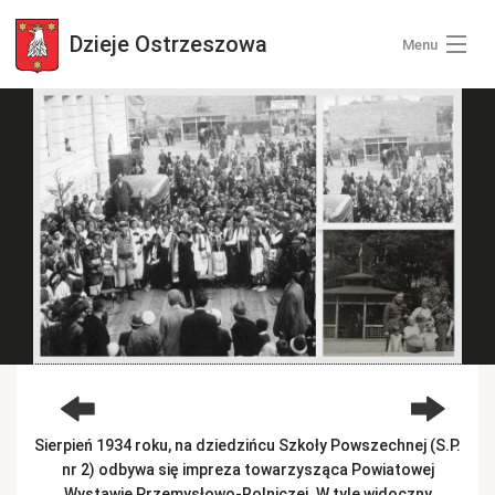
Dzieje
Ostrzeszowa
Menu
Wszystkie zdjęcia
Kategorie zdjęć
Zaloguj się
+ Dodaj zdjęcia
Sierpień 1934 roku, na dziedzińcu Szkoły Powszechnej (S.P.
nr 2) odbywa się impreza towarzysząca Powiatowej
Wystawie Przemysłowo-Rolniczej. W tyle widoczny