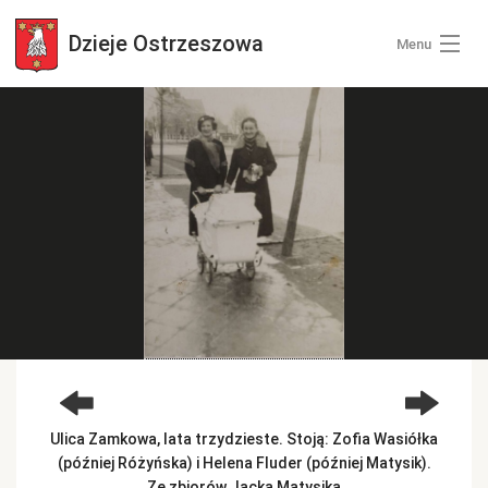
Dzieje
Ostrzeszowa
Menu
Wszystkie zdjęcia
Kategorie zdjęć
Zaloguj się
+ Dodaj zdjęcia
Ulica Zamkowa, lata trzydzieste. Stoją: Zofia Wasiółka
(później Różyńska) i Helena Fluder (później Matysik).
Ze zbiorów Jacka Matysika