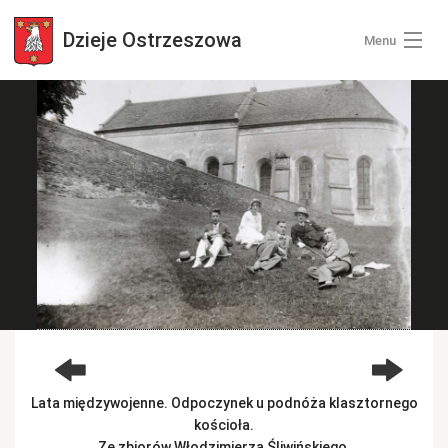
Dzieje
Ostrzeszowa
Menu
Wszystkie zdjęcia
Kategorie zdjęć
Zaloguj się
+ Dodaj zdjęcia
Lata międzywojenne. Odpoczynek u podnóża klasztornego
kościoła.
Ze zbiorów Włodzimierza Śliwińskiego.