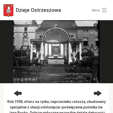
Dzieje
Ostrzeszowa
Menu
Wszystkie zdjęcia
Kategorie zdjęć
Zaloguj się
+ Dodaj zdjęcia
Rok 1938, ołtarz na rynku, naprzeciwko ratusza, zbudowany
specjalnie z okazji odsłonięcia i poświęcenia pomnika św.
Jana Bosko. Dobrze widoczne wszystkie detale dekoracji i