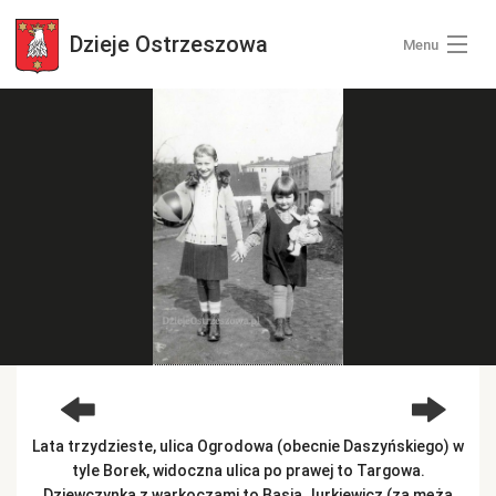
Dzieje
Ostrzeszowa
Menu
Wszystkie zdjęcia
Kategorie zdjęć
Zaloguj się
+ Dodaj zdjęcia
Lata trzydzieste, ulica Ogrodowa (obecnie Daszyńskiego) w
tyle Borek, widoczna ulica po prawej to Targowa.
Dziewczynka z warkoczami to Basia Jurkiewicz (za męża