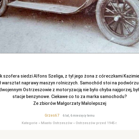
 szofera siedzi Alfons Szeliga, z tył jego żona z córeczkami Kazimi
ł warsztat naprawy maszyn rolniczych. Samochód stoi na podwórzu d
dwojennym Ostrzeszowie z motoryzacją nie było chyba najgorzej, był
stacje benzynowe. Ciekawe co to za marka samochodu?
Ze zbiorów Małgorzaty Małolepszej
Grzes67
6 lat, 6 miesięcy temu
Kategorie
»
Miasto Ostrzeszów
»
Ostrzeszów przed 1945 r.