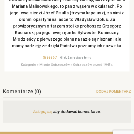
Mariana Malinowskiego, to pan z wąsem w okularach. Po
jego lewej siedzi Józef Pisulla (trzyma kapelusz), za nimi z
dłońmi opartymi na lasce to Władysław Golus. Za
prowizorycznym ołtarzem stoi ks proboszcz Grzegorz
Kucharski, po jego lewej ręce ks Sylwester Konieczny.
Młodzieńcy z pierwszego planu na razie są nieznani, ale
mamy nadzieję że dzięki Państwu poznamy ich nazwiska.
Grzes67
6 lat, 2 miesiące temu
Kategorie
»
Miasto Ostrzeszów
»
Ostrzeszów przed 1945 r.
Komentarze
(0)
DODAJ KOMENTARZ
Zaloguj się
aby dodawać komentarze.