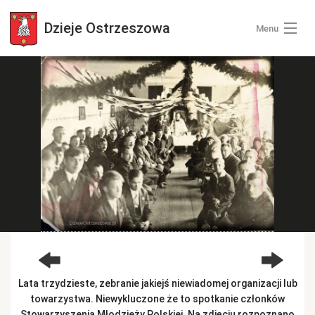
Dzieje
Ostrzeszowa
Menu
Wszystkie zdjęcia
Kategorie zdjęć
Zaloguj się
+ Dodaj zdjęcia
Lata trzydzieste, zebranie jakiejś niewiadomej organizacji lub
towarzystwa. Niewykluczone że to spotkanie członków
Stowarzyszenia Młodzieży Polskiej. Na zdjęciu rozpoznano