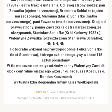
(1931?) jest w trakcie ustalania. Od lewej strony siedzą: pan
Zawadka (ojciec narzeczonej), Bronisław Schlafke (ojciec
narzeczonego), Marianna (Maria) Schlafke (matka
narzeczonego), pani Zawadka (matka narzeczonej). Stoją od
prawej strony: panna Zawadka (siostra narzeczonej, ze
skrzypcami), Stanisław Schlafke (Król Kurkowy 1932 r.),
Walentyna Zawadka (przyszła żona Stanisława Schlafke),
NN, NN, NN.
Fotografię wykonał najprawdopodobniej Feliks Schlafke
(brat Stanisława), którego szklane negatywy w ilości 115
sztuk posiadamy.
W tle widoczne portrety rodziców panny Walentyny Zawadki
obok centralnie wiszącego wizerunku Tadeusza Kościuszki.
Bohdan Kaczmarek
Wirtualna Izba Regionalna Gminy Książ Wielkopolski.
Grzes67
5 lat, 6 miesięcy temu
Kategorie
»
Miasto Ostrzeszów
»
Ostrzeszów przed 1945 r.