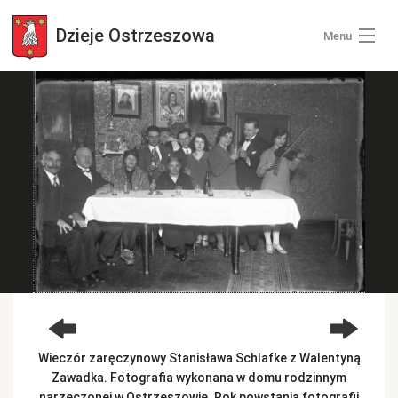
Dzieje
Ostrzeszowa
Menu
Wszystkie zdjęcia
Kategorie zdjęć
Zaloguj się
+ Dodaj zdjęcia
Wieczór zaręczynowy Stanisława Schlafke z Walentyną
Zawadka. Fotografia wykonana w domu rodzinnym
narzeczonej w Ostrzeszowie. Rok powstania fotografii