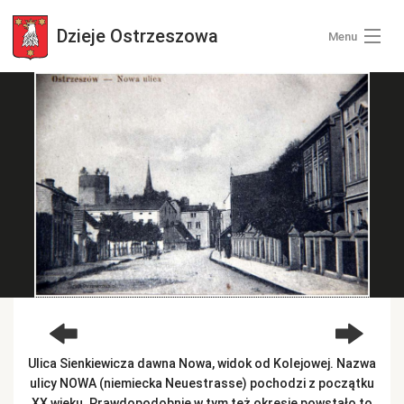
Dzieje
Ostrzeszowa
Menu
Wszystkie zdjęcia
Kategorie zdjęć
Zaloguj się
+ Dodaj zdjęcia
Ulica Sienkiewicza dawna Nowa, widok od Kolejowej. Nazwa
ulicy NOWA (niemiecka Neuestrasse) pochodzi z początku
XX wieku. Prawdopodobnie w tym też okresie powstało to