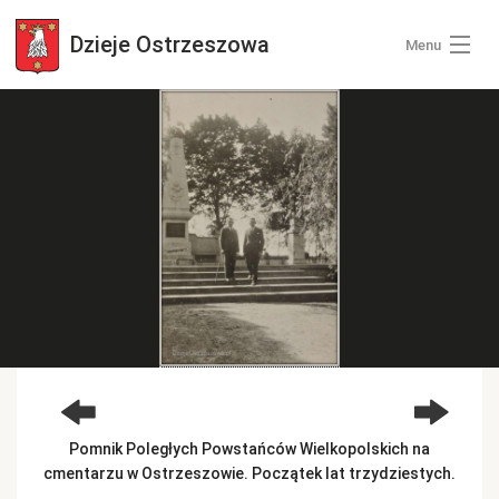
Dzieje
Ostrzeszowa
Menu
Wszystkie zdjęcia
Kategorie zdjęć
Zaloguj się
+ Dodaj zdjęcia
Pomnik Poległych Powstańców Wielkopolskich na
cmentarzu w Ostrzeszowie. Początek lat trzydziestych.