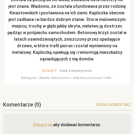
jest znana. Wiadomo, że została ufundowana przez rodzinę
Kinastowskich i postawiona na ich ziemi. Kapliczka obecnie
jest zadbana i w bardzo dobrym stanie. Stoi w malowniczym
miejscu, trochę w głębi jakby skryta, niełatwo ją dostrzec
pędząc w pośpiechu samochodem. Betonowy krzyż został w
latach osiemdziesiątych, zniszczony przez upadające
drzewo, w które trafił piorun i został wymieniony na
metalowy. Kapliczką opiekują się i remontują mieszkańcy
sąsiadujących z nią domów.
Grzes67
4 lata, 8 miesięcy temu
Kategorie
»
Miasto Ostrzeszów
»
Ostrzeszów przed 1945 r.
Komentarze
(0)
DODAJ KOMENTARZ
Zaloguj się
aby dodawać komentarze.