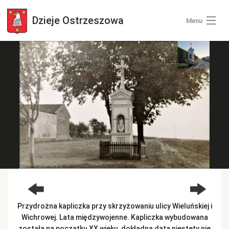
Dzieje
Ostrzeszowa
Menu
Wszystkie zdjęcia
Kategorie zdjęć
Zaloguj się
+ Dodaj zdjęcia
Przydrożna kapliczka przy skrzyżowaniu ulicy Wieluńskiej i
Wichrowej. Lata międzywojenne. Kapliczka wybudowana
została na początku XX wieku, dokładna data niestety nie