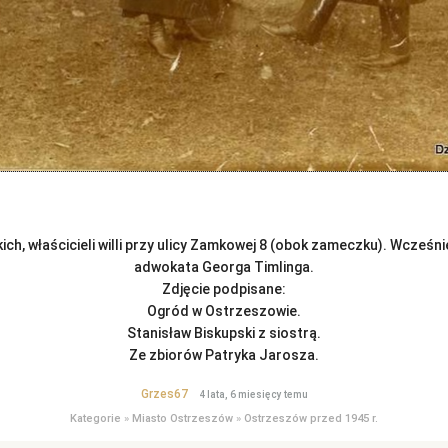
ch, właścicieli willi przy ulicy Zamkowej 8 (obok zameczku). Wcześn
adwokata Georga Timlinga.
Zdjęcie podpisane:
Ogród w Ostrzeszowie.
Stanisław Biskupski z siostrą.
Ze zbiorów Patryka Jarosza.
Grzes67
4 lata, 6 miesięcy temu
Kategorie
»
Miasto Ostrzeszów
»
Ostrzeszów przed 1945 r.