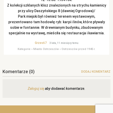
Z kolekcji szklanych klisz znalezionych na strychu kamienicy
przy ulicy Daszyńskiego 8 (dawniej Ogrodowa)/
Park miejski był również terenem wystawowym,
prezentowano tam hodowlę ryb: karpi i linów, które pływały
sobie w fontannie. W drewnianym budynku, zbudowanym
specjalnie na wystawę, mieściła się restauracja i kawiarnia.
Grzes67
3 lata, 11 miesięcy temu
Kategorie
»
Miasto Ostrzeszów
»
Ostrzeszów przed 1945 r.
Komentarze
(0)
DODAJ KOMENTARZ
Zaloguj się
aby dodawać komentarze.