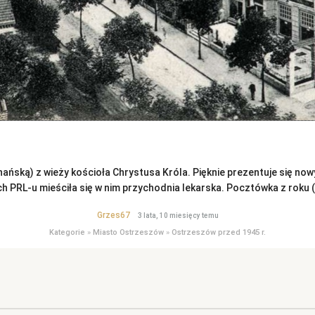
ańską) z wieży kościoła Chrystusa Króla. Pięknie prezentuje się now
h PRL-u mieściła się w nim przychodnia lekarska. Pocztówka z roku (
Grzes67
3 lata, 10 miesięcy temu
Kategorie
»
Miasto Ostrzeszów
»
Ostrzeszów przed 1945 r.