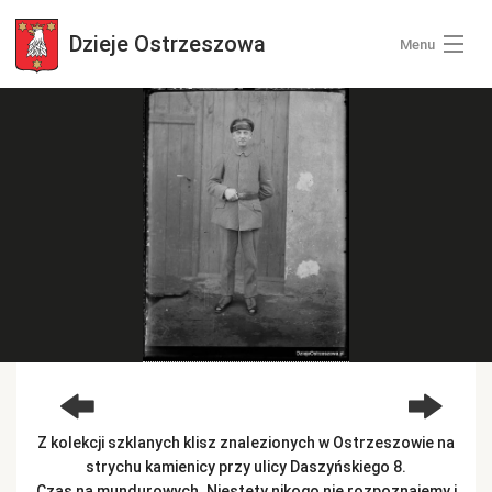
Dzieje
Ostrzeszowa
Menu
Wszystkie zdjęcia
Kategorie zdjęć
Zaloguj się
+ Dodaj zdjęcia
Z kolekcji szklanych klisz znalezionych w Ostrzeszowie na
strychu kamienicy przy ulicy Daszyńskiego 8.
Czas na mundurowych. Niestety nikogo nie rozpoznajemy i